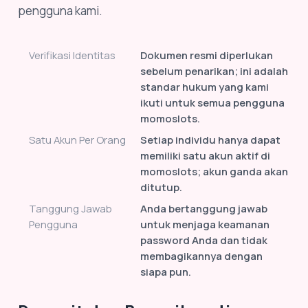
pengguna kami.
Verifikasi Identitas
Dokumen resmi diperlukan
sebelum penarikan; ini adalah
standar hukum yang kami
ikuti untuk semua pengguna
momoslots.
Satu Akun Per Orang
Setiap individu hanya dapat
memiliki satu akun aktif di
momoslots; akun ganda akan
ditutup.
Tanggung Jawab
Anda bertanggung jawab
Pengguna
untuk menjaga keamanan
password Anda dan tidak
membagikannya dengan
siapa pun.