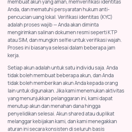
membuat akun yang aman, memverifikasi identitas
Anda, dan mematuhi persyaratan hukum anti-
pencucian uang lokal. Verifikasi identitas (KYC)
adalah proses wajib — Anda akan diminta
mengirimkan salinan dokumen resmi seperti KTP
atau SIM, dan mungkin selfie untuk verifikasi wajah.
Proses ini biasanya selesai dalam beberapa jam
kerja.
Setiap akun adalah untuk satu individu saja. Anda
tidak boleh membuat beberapa akun, dan Anda
tidak boleh memberikan akun Anda kepada orang
lain untuk digunakan. Jika kami menemukan aktivitas
yang menunjukkan pelanggaran ini, kami dapat
menutup akun dan menahan dana hingga
penyelidikan selesai. Akun shared atau duplikat
melanggar kebijakan kami, dan kami menegakkan
aturan ini secara konsisten di seluruh basis