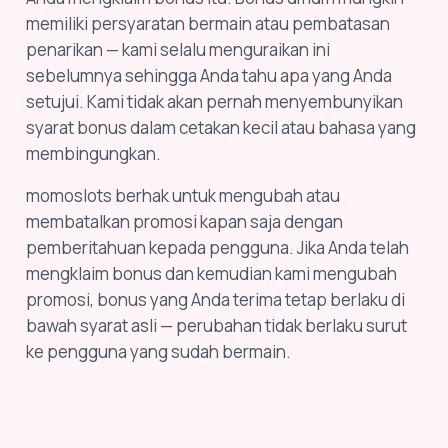
memiliki persyaratan bermain atau pembatasan
penarikan — kami selalu menguraikan ini
sebelumnya sehingga Anda tahu apa yang Anda
setujui. Kami tidak akan pernah menyembunyikan
syarat bonus dalam cetakan kecil atau bahasa yang
membingungkan.
momoslots berhak untuk mengubah atau
membatalkan promosi kapan saja dengan
pemberitahuan kepada pengguna. Jika Anda telah
mengklaim bonus dan kemudian kami mengubah
promosi, bonus yang Anda terima tetap berlaku di
bawah syarat asli — perubahan tidak berlaku surut
ke pengguna yang sudah bermain.