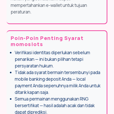
mempertahankan e-wallet untuk tujuan
peraturan.
Poin-Poin Penting Syarat
momoslots
Verifikasi identitas diperlukan sebelum
penarikan — ini bukan pilihan tetapi
persyaratan hukum.
Tidak ada syarat bermain tersembunyi pada
mobile banking deposit Anda — local
payment Anda sepenuhnya milik Anda untuk
ditarik kapan saja.
Semua permainan menggunakan RNG
bersertifikat — hasil adalah acak dan tidak
dapat diprediksi.