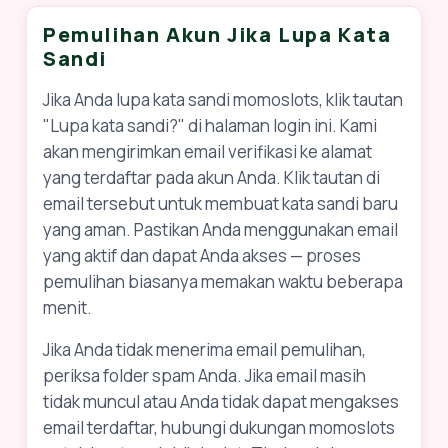
Pemulihan Akun Jika Lupa Kata
Sandi
Jika Anda lupa kata sandi momoslots, klik tautan
"Lupa kata sandi?" di halaman login ini. Kami
akan mengirimkan email verifikasi ke alamat
yang terdaftar pada akun Anda. Klik tautan di
email tersebut untuk membuat kata sandi baru
yang aman. Pastikan Anda menggunakan email
yang aktif dan dapat Anda akses — proses
pemulihan biasanya memakan waktu beberapa
menit.
Jika Anda tidak menerima email pemulihan,
periksa folder spam Anda. Jika email masih
tidak muncul atau Anda tidak dapat mengakses
email terdaftar, hubungi dukungan momoslots