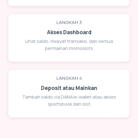
LANGKAH 3
Akses Dashboard
Lihat saldo, riwayat transaksi, dan semua
permainan momoslots
LANGKAH 4
Deposit atau Mainkan
Tambah saldo via DANA/e-wallet atau akses
sportsbook dan slot