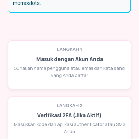
momoslots.
LANGKAH 1
Masuk dengan Akun Anda
Gunakan nama pengguna atau email dan kata sandi
yang Anda daftar
LANGKAH 2
Verifikasi 2FA (Jika Aktif)
Masukkan kode dari aplikasi authenticator atau SMS
Anda