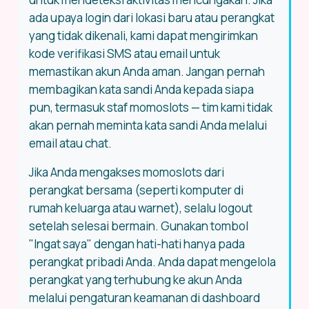
ada upaya login dari lokasi baru atau perangkat
yang tidak dikenali, kami dapat mengirimkan
kode verifikasi SMS atau email untuk
memastikan akun Anda aman. Jangan pernah
membagikan kata sandi Anda kepada siapa
pun, termasuk staf momoslots — tim kami tidak
akan pernah meminta kata sandi Anda melalui
email atau chat.
Jika Anda mengakses momoslots dari
perangkat bersama (seperti komputer di
rumah keluarga atau warnet), selalu logout
setelah selesai bermain. Gunakan tombol
"Ingat saya" dengan hati-hati hanya pada
perangkat pribadi Anda. Anda dapat mengelola
perangkat yang terhubung ke akun Anda
melalui pengaturan keamanan di dashboard