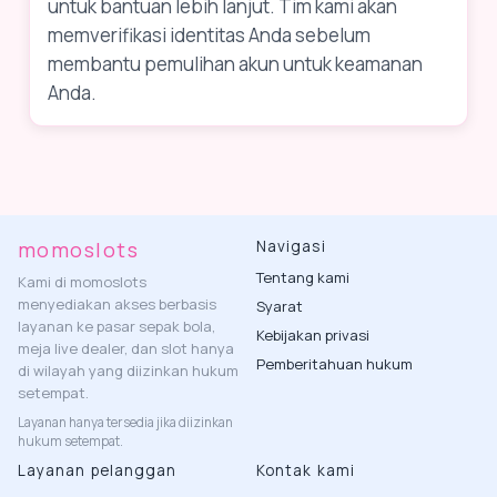
untuk bantuan lebih lanjut. Tim kami akan
memverifikasi identitas Anda sebelum
membantu pemulihan akun untuk keamanan
Anda.
momoslots
Navigasi
Tentang kami
Kami di momoslots
menyediakan akses berbasis
Syarat
layanan ke pasar sepak bola,
Kebijakan privasi
meja live dealer, dan slot hanya
Pemberitahuan hukum
di wilayah yang diizinkan hukum
setempat.
Layanan hanya tersedia jika diizinkan
hukum setempat.
Layanan pelanggan
Kontak kami