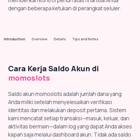
memberikan kontrol penuh atas finansial Anda
dengan beberapa ketukan di perangkat seluler.
Introduction
Overview
Details
Tips and Notes
Cara Kerja Saldo Akun di
momoslots
Saldo akun momoslots adalah jumlah dana yang
Anda miliki setelah menyelesaikan verifikasi
identitas dan melakukan deposit pertama. Sistem
kami mencatat setiap transaksi—masuk, keluar, dan
aktivitas bermain—dalam log yang dapat Anda akses
kapan saja melalui dashboard akun. Tidak ada saldo