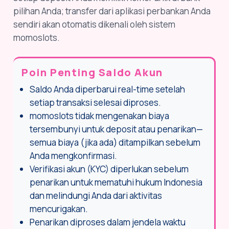
pilihan Anda; transfer dari aplikasi perbankan Anda
sendiri akan otomatis dikenali oleh sistem
momoslots.
Poin Penting Saldo Akun
Saldo Anda diperbarui real-time setelah
setiap transaksi selesai diproses.
momoslots tidak mengenakan biaya
tersembunyi untuk deposit atau penarikan—
semua biaya (jika ada) ditampilkan sebelum
Anda mengkonfirmasi.
Verifikasi akun (KYC) diperlukan sebelum
penarikan untuk mematuhi hukum Indonesia
dan melindungi Anda dari aktivitas
mencurigakan.
Penarikan diproses dalam jendela waktu