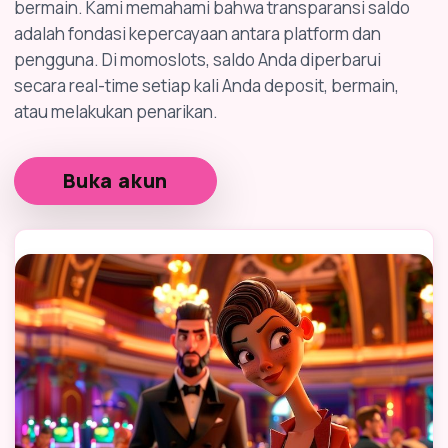
bermain. Kami memahami bahwa transparansi saldo
adalah fondasi kepercayaan antara platform dan
pengguna. Di momoslots, saldo Anda diperbarui
secara real-time setiap kali Anda deposit, bermain,
atau melakukan penarikan.
Buka akun