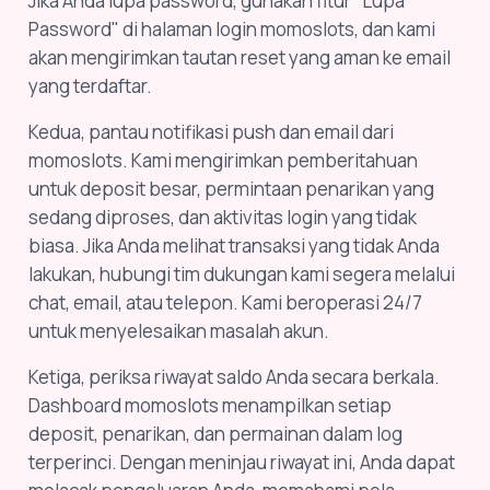
Jika Anda lupa password, gunakan fitur "Lupa
Password" di halaman login momoslots, dan kami
akan mengirimkan tautan reset yang aman ke email
yang terdaftar.
Kedua, pantau notifikasi push dan email dari
momoslots. Kami mengirimkan pemberitahuan
untuk deposit besar, permintaan penarikan yang
sedang diproses, dan aktivitas login yang tidak
biasa. Jika Anda melihat transaksi yang tidak Anda
lakukan, hubungi tim dukungan kami segera melalui
chat, email, atau telepon. Kami beroperasi 24/7
untuk menyelesaikan masalah akun.
Ketiga, periksa riwayat saldo Anda secara berkala.
Dashboard momoslots menampilkan setiap
deposit, penarikan, dan permainan dalam log
terperinci. Dengan meninjau riwayat ini, Anda dapat