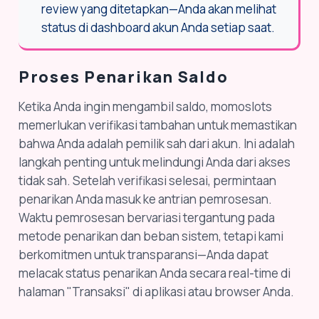
review yang ditetapkan—Anda akan melihat
status di dashboard akun Anda setiap saat.
Proses Penarikan Saldo
Ketika Anda ingin mengambil saldo, momoslots
memerlukan verifikasi tambahan untuk memastikan
bahwa Anda adalah pemilik sah dari akun. Ini adalah
langkah penting untuk melindungi Anda dari akses
tidak sah. Setelah verifikasi selesai, permintaan
penarikan Anda masuk ke antrian pemrosesan.
Waktu pemrosesan bervariasi tergantung pada
metode penarikan dan beban sistem, tetapi kami
berkomitmen untuk transparansi—Anda dapat
melacak status penarikan Anda secara real-time di
halaman "Transaksi" di aplikasi atau browser Anda.