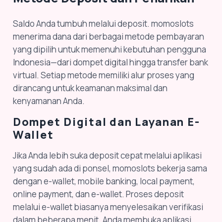
Saldo Anda tumbuh melalui deposit. momoslots
menerima dana dari berbagai metode pembayaran
yang dipilih untuk memenuhi kebutuhan pengguna
Indonesia—dari dompet digital hingga transfer bank
virtual. Setiap metode memiliki alur proses yang
dirancang untuk keamanan maksimal dan
kenyamanan Anda.
Dompet Digital dan Layanan E-
Wallet
Jika Anda lebih suka deposit cepat melalui aplikasi
yang sudah ada di ponsel, momoslots bekerja sama
dengan e-wallet, mobile banking, local payment,
online payment, dan e-wallet. Proses deposit
melalui e-wallet biasanya menyelesaikan verifikasi
dalam beberapa menit. Anda membuka aplikasi